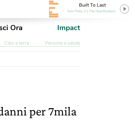
Built To Last
Tom Petty [+] The Heartbrakers
sci Ora
Impact
Cibo e terra
Persone e salute
: danni per 7mila