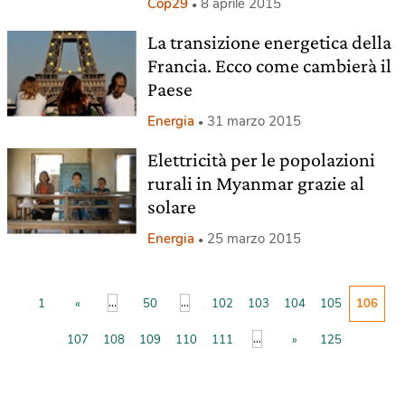
Cop29
8 aprile 2015
La transizione energetica della
Francia. Ecco come cambierà il
Paese
Energia
31 marzo 2015
Elettricità per le popolazioni
rurali in Myanmar grazie al
solare
Energia
25 marzo 2015
...
...
1
«
50
102
103
104
105
106
...
107
108
109
110
111
»
125