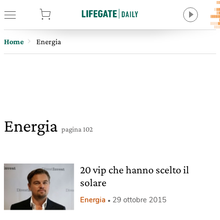
tore
Home
Energia
Energia
pagina 102
20 vip che hanno scelto il
solare
Energia
29 ottobre 2015