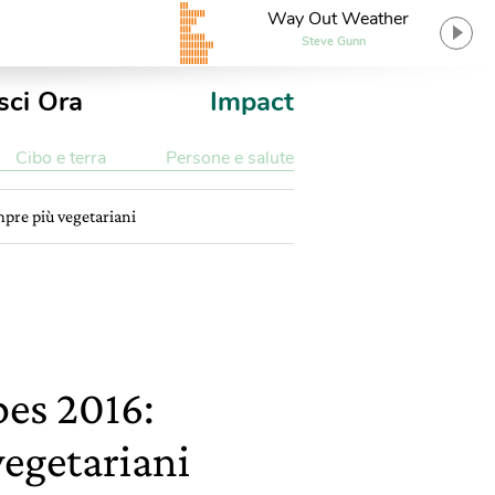
Way Out Weather
Steve Gunn
sci Ora
Impact
Cibo e terra
Persone e salute
empre più vegetariani
spes 2016:
vegetariani