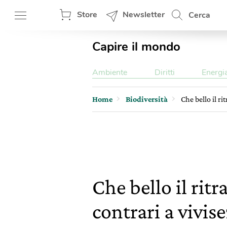
Store
Newsletter
Cerca
Capire il mondo
Ambiente
Diritti
Energi
Home
Biodiversità
Che bello il ri
Che bello il ritr
contrari a vivis