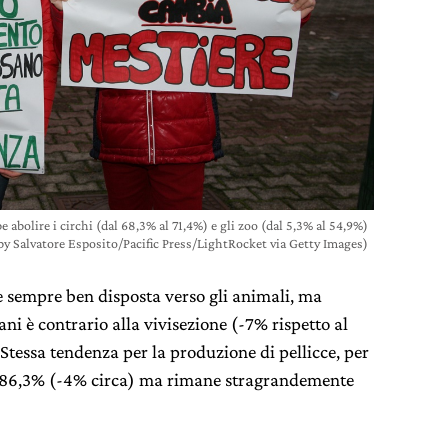
 abolire i circhi (dal 68,3% al 71,4%) e gli zoo (dal 5,3% al 54,9%)
by Salvatore Esposito/Pacific Press/LightRocket via Getty Images)
è sempre ben disposta verso gli animali, ma
ani è contrario alla vivisezione (-7% rispetto al
 Stessa tendenza per la produzione di pellicce, per
ll’86,3% (-4% circa) ma rimane stragrandemente