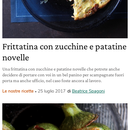
Frittatina con zucchine e patatine
novelle
Una frittatina con zucchine e patatine novelle che potrete anche
decidere di portare con voi in un bel panino per scampagnate fuori
porta ma anche ufficio, nel caso foste ancora al lavoro.
Le nostre ricette
25 luglio 2017
di
Beatrice Spagoni