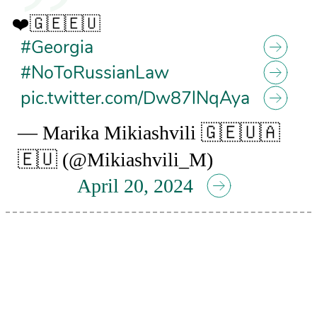
❤️🇬🇪🇪🇺
#Georgia
#NoToRussianLaw
pic.twitter.com/Dw87lNqAya
— Marika Mikiashvili 🇬🇪🇺🇦
🇪🇺 (@Mikiashvili_M)
April 20, 2024