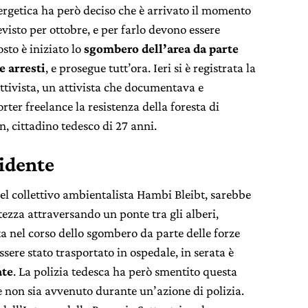
ergetica ha però deciso che è arrivato il momento
revisto per ottobre, e per farlo devono essere
osto è iniziato lo
sgombero dell’area da parte
e arresti
, e prosegue tutt’ora. Ieri si è registrata la
attivista, un attivista che documentava e
er freelance la resistenza della foresta di
 cittadino tedesco di 27 anni.
cidente
el collettivo ambientalista Hambi Bleibt, sarebbe
tezza attraversando un ponte tra gli alberi,
sta nel corso dello sgombero da parte delle forze
sere stato trasportato in ospedale, in serata è
ate
. La polizia tedesca ha però smentito questa
e non sia avvenuto durante un’azione di polizia.