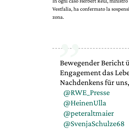
In ogni caso Herbert Reul, ministro
Vestfalia, ha confermato la sospensi
zona.
Bewegender Bericht ü
Engagement das Leben
Nachdenkens für uns
@RWE_Presse
@HeinenUlla
@peteraltmaier
@SvenjaSchulze68