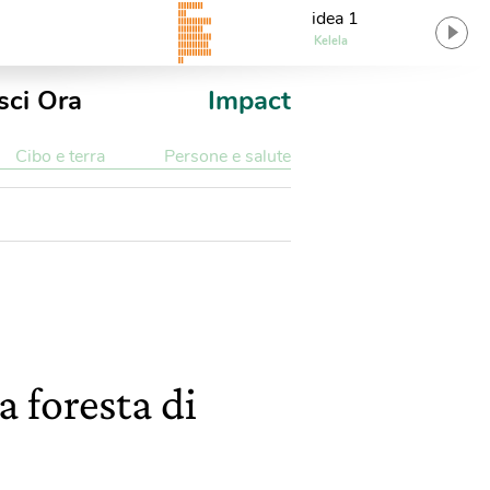
idea 1
Kelela
sci Ora
Impact
Cibo e terra
Persone e salute
 foresta di