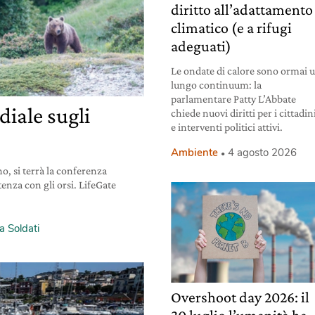
diritto all’adattamento
climatico (e a rifugi
adeguati)
Le ondate di calore sono ormai 
lungo continuum: la
parlamentare Patty L’Abbate
iale sugli
chiede nuovi diritti per i cittadin
e interventi politici attivi.
Ambiente
4 agosto 2026
o, si terrà la conferenza
tenza con gli orsi. LifeGate
a Soldati
Overshoot day 2026: il