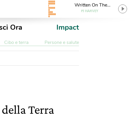
Written On The
Forehead
PJ HARVEY
sci Ora
Impact
Cibo e terra
Persone e salute
 della Terra