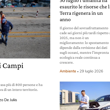
30 luglio l’umanità ha
esaurito le risorse che 
Terra rigenera in un
anno
Il giorno del sovrasfruttamento
cade sei giorni più tardi rispetto 
2025, ma non è un
miglioramento: lo spostamento
dipende dalla revisione dei dati
sugli oceani, mentre l’impronta
ecologica reale continua a
crescere.
ai Campi
Ambiente
29 luglio 2026
 casa più di 800 persone e ha
a di un intero territorio.
o De Juliis