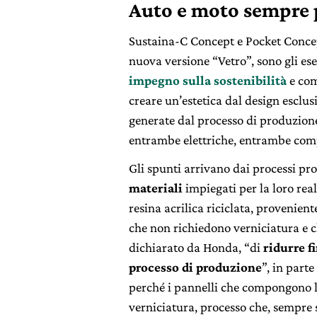
Auto e moto sempre p
Sustaina-C Concept e Pocket Concept
nuova versione “Vetro”, sono gli es
impegno sulla sostenibilità
e com
creare un’estetica dal design esclu
generate dal processo di produzione
entrambe elettriche, entrambe comp
Gli spunti arrivano dai processi pro
materiali
impiegati per la loro rea
resina acrilica riciclata, provenient
che non richiedono verniciatura e 
dichiarato da Honda, “di
ridurre f
processo di produzione
”, in parte
perché i pannelli che compongono l
verniciatura, processo che, sempre 