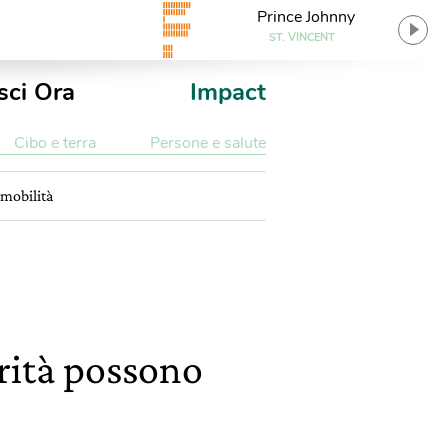
Prince Johnny
ST. VINCENT
sci Ora
Impact
Cibo e terra
Persone e salute
 mobilità
rità possono