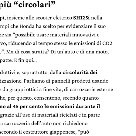
iù “circolari”
, insieme allo scooter elettrico
SH125i
nella
empi che Honda ha scelto per evidenziare il suo
e sia “possibile usare materiali innovativi e
sivo, riducendo al tempo stesso le emissioni di CO2
”. Ma di cosa stratta? Di un’auto e di una moto,
atte. E fin qui…
duttivi e, soprattutto, dalla
circolarità dei
lizzazione. Parliamo di pannelli prodotti usando
e da gruppi ottici a fine vita, di carrozzerie esterne
che, per questo, consentono, secondo quanto
ino al 45 per cento le emissioni durante il
 grazie all’uso di materiali riciclati e in parte
a carrozzeria dell’auto non richiedono
secondo il costruttore giapponese, “può