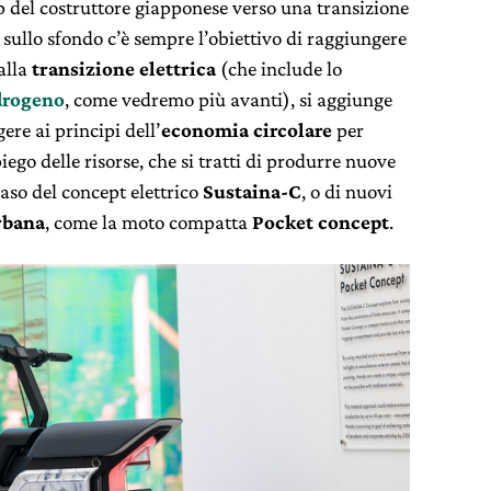
p del costruttore giapponese verso una transizione
 sullo sfondo c’è sempre l’obiettivo di raggiungere
 alla
transizione elettrica
(che include lo
drogeno
, come vedremo più avanti), si aggiunge
ere ai principi dell’
economia circolare
per
ego delle risorse, che si tratti di produrre nuove
aso del concept elettrico
Sustaina-C
, o di nuovi
rbana
, come la moto compatta
Pocket concept
.