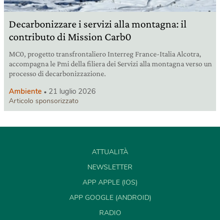
Decarbonizzare i servizi alla montagna: il
contributo di Mission Carb0
MC0, progetto transfrontaliero Interreg France-Italia Alcotra,
accompagna le Pmi della filiera dei Servizi alla montagna verso un
processo di decarbonizzazione.
Ambiente
21 luglio 2026
Articolo sponsorizzato
ATTUALITÀ
NEWSLETTER
APP APPLE (IOS)
APP GOOGLE (ANDROID)
RADIO