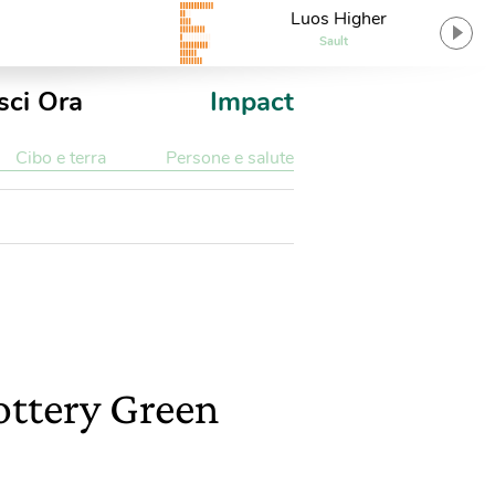
Luos Higher
Sault
sci Ora
Impact
Cibo e terra
Persone e salute
ottery Green