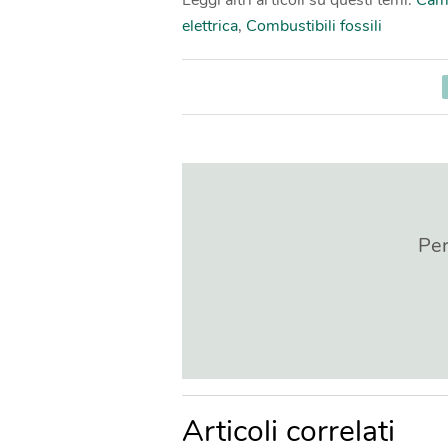
Leggi altri articoli su questi temi:
Camb
elettrica
,
Combustibili fossili
Per
Articoli correlati