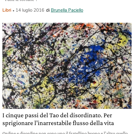
Libri
14 luglio 2016
di
Brunella Paciello
I cinque passi del Tao del disordinato. Per
sprigionare l’inarrestabile flusso della vita
Ordine e disordine non sono uno il fratellino buono e l’altro quello