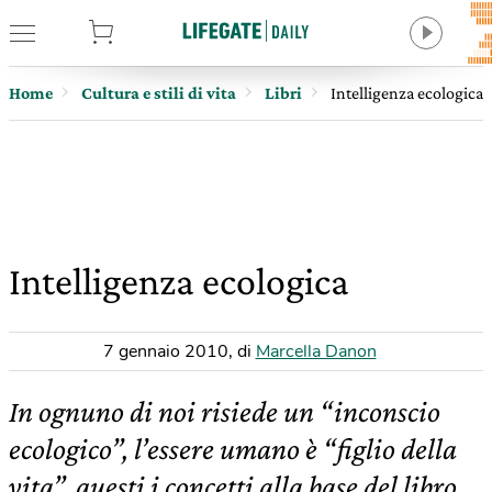
tore
Home
Cultura e stili di vita
Libri
Intelligenza ecologica
Intelligenza ecologica
7 gennaio 2010
,
di
Marcella Danon
In ognuno di noi risiede un “inconscio
ecologico”, l’essere umano è “figlio della
vita”, questi i concetti alla base del libro