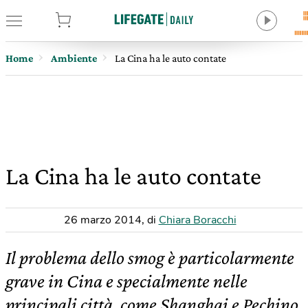
tore
Home
Ambiente
La Cina ha le auto contate
La Cina ha le auto contate
26 marzo 2014
,
di
Chiara Boracchi
Il problema dello smog è particolarmente
grave in Cina e specialmente nelle
principali città, come Shanghai e Pechino,