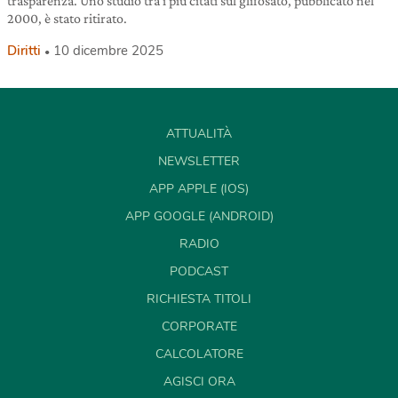
trasparenza. Uno studio tra i più citati sul glifosato, pubblicato nel
2000, è stato ritirato.
Diritti
10 dicembre 2025
ATTUALITÀ
NEWSLETTER
APP APPLE (IOS)
APP GOOGLE (ANDROID)
RADIO
PODCAST
RICHIESTA TITOLI
CORPORATE
CALCOLATORE
AGISCI ORA