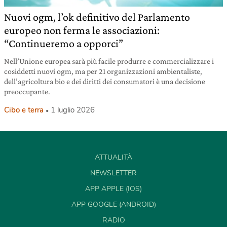
Nuovi ogm, l’ok definitivo del Parlamento
europeo non ferma le associazioni:
“Continueremo a opporci”
Nell’Unione europea sarà più facile produrre e commercializzare i
cosiddetti nuovi ogm, ma per 21 organizzazioni ambientaliste,
dell’agricoltura bio e dei diritti dei consumatori è una decisione
preoccupante.
Cibo e terra
1 luglio 2026
ATTUALITÀ
NEWSLETTER
APP APPLE (IOS)
APP GOOGLE (ANDROID)
RADIO