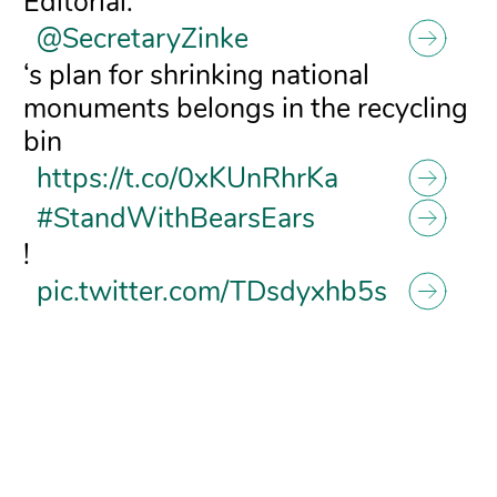
Editorial:
@SecretaryZinke
‘s plan for shrinking national
monuments belongs in the recycling
bin
https://t.co/0xKUnRhrKa
#StandWithBearsEars
!
pic.twitter.com/TDsdyxhb5s