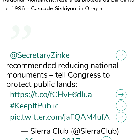
nel 1996 e
Cascade Siskiyou,
in Oregon.
.
@SecretaryZinke
recommended reducing national
monuments – tell Congress to
protect public lands:
https://t.co/fCHvE6dlua
#KeepItPublic
pic.twitter.com/jaFQAM4ufA
— Sierra Club (@SierraClub)