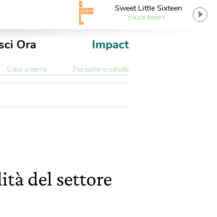
Sweet Little Sixteen
CHUCK BERRY
sci Ora
Impact
Cibo e terra
Persone e salute
ità del settore