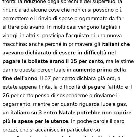
fronti: la riduzione degli sprechi e del superfluo, la
rinuncia ad alcune cose che non ci si possono più
permettere e il rinvio di spese programmate da far
slittare più avanti. In molti casi vengono tagliati i
viaggi, in altri si posticipa l’acquisto di una nuova
macchina: anche perché in primavera gli
italiani che
avevano dichiarato di essere in difficoltà nel
pagare le bollette erano il 15 per cento
, ma le stime
danno questa percentuale in
aumento prima della
fine dell’anno
. Il 57 per cento dichiara già ora, a
estate appena finita, la difficoltà di pagare l’affitto e il
26 per cento pensa di sospenderne o rinviarne il
pagamento, mentre per quanto riguarda luce e gas,
un italiano su 3 entro Natale potrebbe non coprire
più le spese per le utenze
. In poche parole il caro
prezzi, che si accanisce in particolare su