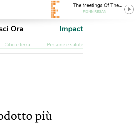
The Meetings Of The
Waters
FIONN REGAN
sci Ora
Impact
Cibo e terra
Persone e salute
odotto più