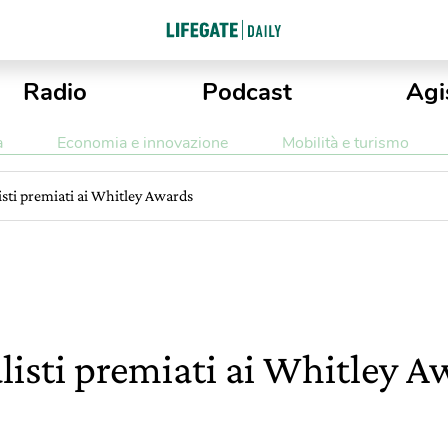
Radio
Podcast
Agi
a
Economia e innovazione
Mobilità e turismo
isti premiati ai Whitley Awards
listi premiati ai Whitley A