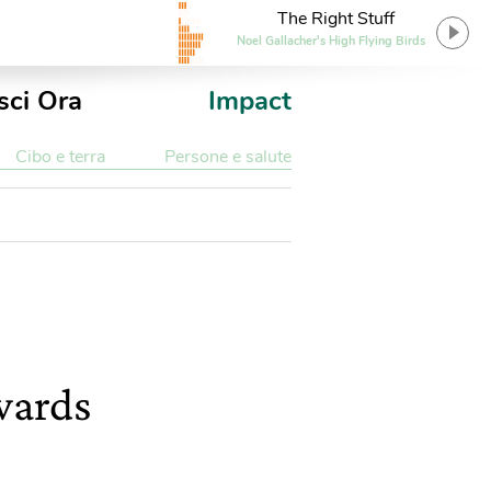
The Right Stuff
Noel Gallacher's High Flying Birds
sci Ora
Impact
Cibo e terra
Persone e salute
wards