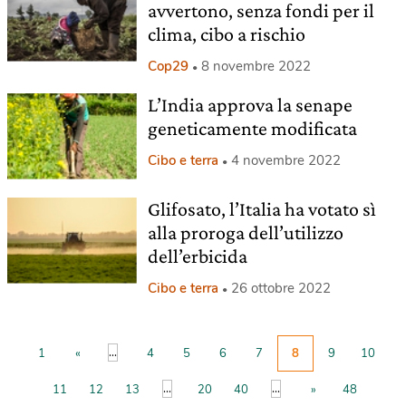
avvertono, senza fondi per il
clima, cibo a rischio
Cop29
8 novembre 2022
L’India approva la senape
geneticamente modificata
Cibo e terra
4 novembre 2022
Glifosato, l’Italia ha votato sì
alla proroga dell’utilizzo
dell’erbicida
Cibo e terra
26 ottobre 2022
...
1
«
4
5
6
7
8
9
10
...
...
11
12
13
20
40
»
48