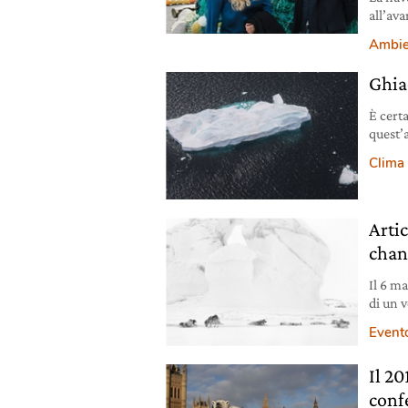
all’ava
realiz
Ambie
Ghiac
È cert
quest’
toccato
Clima
copert
essere
in med
Arti
chan
Il 6 ma
di un 
per par
Event
e del r
convegn
Il 20
la mos
conf