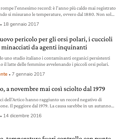
6 rompe l’ennesimo record: è l’anno più caldo mai registrato
ndo si misurano le temperature, ovvero dal 1880. Non solo,
record del 2014 e del 2015, questo si attesta come il terzo
18 gennaio 2017
onsecutivo durante il quale viene registrato un aumento
temperature medie globali. L’anno appena trascorso ha
ovo pericolo per gli orsi polari, i cuccioli
to di
 minacciati da agenti inquinanti
o uno studio italiano i contaminanti organici persistenti
o il latte delle femmine avvelenando i piccoli orsi polari.
nte
7 gennaio 2017
co, a novembre mai così sciolto dal 1979
cci dell’Artico hanno raggiunto un record negativo di
ione. Il peggiore dal 1979. La causa sarebbe in un autunno
aldo da impedire la formazione del ghiaccio marino.
14 dicembre 2016
co, temperature fuori controllo con punte