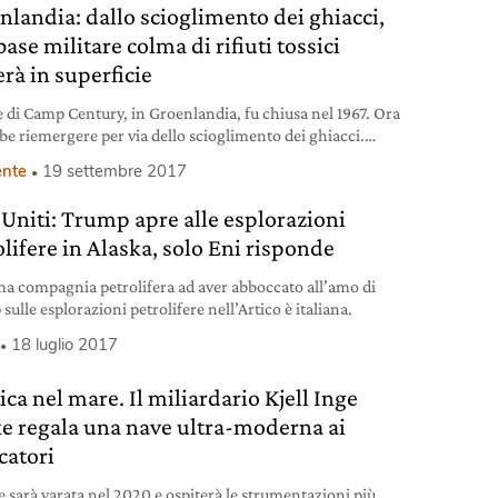
nlandia: dallo scioglimento dei ghiacci,
ase militare colma di rifiuti tossici
erà in superficie
e di Camp Century, in Groenlandia, fu chiusa nel 1967. Ora
be riemergere per via dello scioglimento dei ghiacci.
ati sul posto.
nte
19 settembre 2017
i Uniti: Trump apre alle esplorazioni
olifere in Alaska, solo Eni risponde
ma compagnia petrolifera ad aver abboccato all’amo di
ulle esplorazioni petrolifere nell’Artico è italiana.
18 luglio 2017
ica nel mare. Il miliardario Kjell Inge
e regala una nave ultra-moderna ai
catori
e sarà varata nel 2020 e ospiterà le strumentazioni più