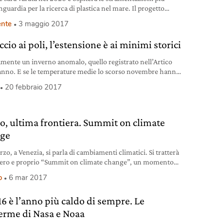
nguardia per la ricerca di plastica nel mare. Il progetto
zato con il Wwf.
nte
3 maggio 2017
cio ai poli, l’estensione è ai minimi storici
amente un inverno anomalo, quello registrato nell’Artico
anno. E se le temperature medie lo scorso novembre hanno
 punte mai registrate, ora a segnare il valore più basso è la
20 febbraio 2017
ura dei ghiacci, che in questo periodo dovrebbe invece
 al suo massimo. A gennaio 2017 il ghiaccio artico misurava
ia 13,38 milioni
co, ultima frontiera. Summit on climate
ge
rzo, a Venezia, si parla di cambiamenti climatici. Si tratterà
vero e proprio “Summit on climate change”, un momento
lare degli effetti del riscaldamento globale sugli ecosistemi
o
6 mar 2017
uolo della politica internazionale per arginare i rischi. Il
o è uno degli eventi collaterali di Artico, ultima frontiera,
16 è l’anno più caldo di sempre. Le
tra
erme di Nasa e Noaa