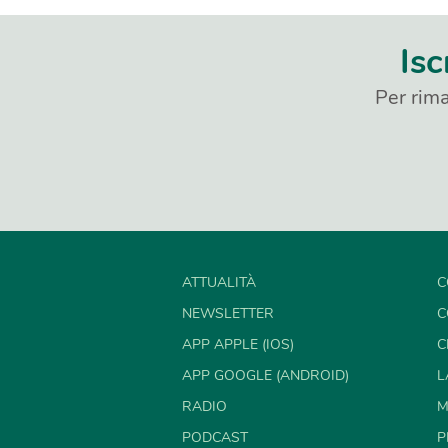
Isc
Per rima
ATTUALITÀ
C
NEWSLETTER
C
APP APPLE (IOS)
C
APP GOOGLE (ANDROID)
L
RADIO
M
PODCAST
P