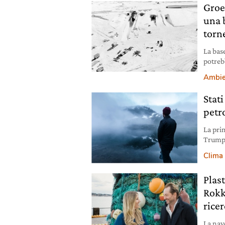
Groe
una b
torn
La bas
potreb
Scienzi
Ambie
Stat
petr
La pri
Trump s
Clima
Plast
Rokk
ricer
La nav