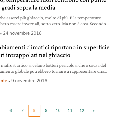
0 gradi sopra la media
be esserci più ghiaccio, molto di più. E le temperature
bero essere invernali, sotto zero. Ma non è così. Secondo
riferiscono sia i ricercatori dell’Istituto Meteorologico
24 novembre 2016
, che della Rutgers University, entrambi impegnati nel
raggio delle temperature e della coperture dei ghiacci al di
mbiamenti climatici riportano in superficie
dell’80° parallelo, le temperature nell’Artico sono “appena”
ri intrappolati nel ghiaccio
mafrost artico si celano batteri pericolosi che a causa del
damento globale potrebbero tornare a rappresentare una
ia.
nte
9 novembre 2016
6
7
8
9
10
11
12
»