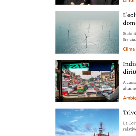
Diritti
raccog
tempo,
L’eol
occhi 
dome
Stabil
Scozia
contin
Clima
Indi
dirit
A caus
altamen
ridurr
Ambie
Trive
La Cor
relativ