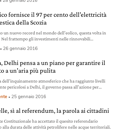
28 gennaio 2016
liere le testimonianze espresse un po’ più indietro nel
 quando ancora la faziosità odierna non aveva iniettato gli
ico fornisce il 97 per cento dell’elettricità
di sangue a nessuno, annebbiando la vista. Qui sono
stica della Scozia
ito un nuovo record nel mondo dell’eolico, questa volta in
. Nel frattempo gli investimenti nelle rinnovabili
uano a crescere.
26 gennaio 2016
a, Delhi pensa a un piano per garantire il
to a un’aria più pulita
a dell’inquinamento atmosferico che ha raggiunto livelli
te pericolosi a Delhi, il governo passa all’azione per
e lo smog delle auto.
nte
25 gennaio 2016
lle, sì al referendum, la parola ai cittadini
te Costituzionale ha accettato il quesito referendario
o alla durata delle attività petrolifere nelle acque territoriali.