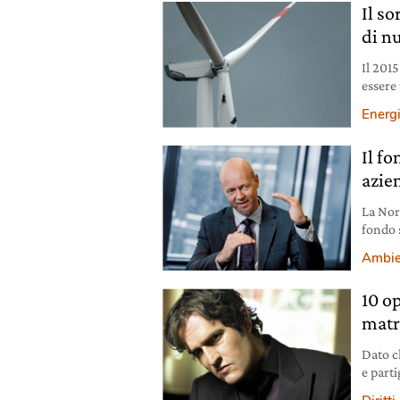
Il so
di n
Il 2015
essere 
per ce
Energ
Il f
azie
La Nor
fondo 
per rag
Ambie
10 o
matr
Dato c
e part
radica