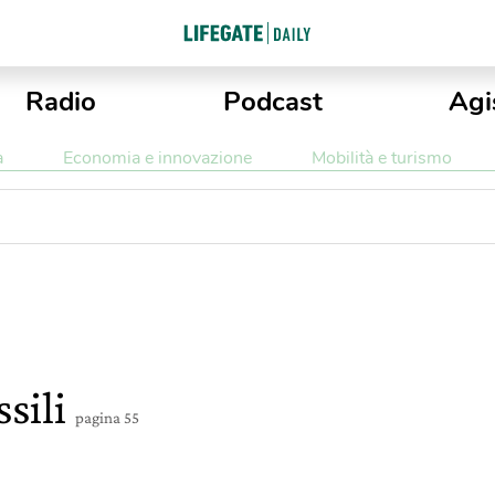
Radio
Podcast
Agi
a
Economia e innovazione
Mobilità e turismo
ssili
pagina 55