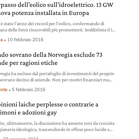
rpasso dell’eolico sull’idroelettrico. 13 GW
uova potenza installata in Europa
 è stato l’anno dei record per l’eolico, confermando di
una delle fonti rinnovabili più promettenti. Soddisfatta il 12
nto della domanda di elettricità.
ia
10 febbraio 2016
ondo sovrano della Norvegia esclude 73
nde per ragioni etiche
vegia ha escluso dal portafoglio di investimenti del proprio
sovrano decine di aziende. Non per motivi finanziari ma
ioni etiche.
nte
5 febbraio 2016
pinioni laiche perplesse o contrarie a
imoni e adozioni gay
he, ultimamente, la discussione ha assunto toni da crociata
igianeria ideologica, trascendendo in offese poco lucide e
ndosi in uno scontro inconciliabile, abbiamo tentato di