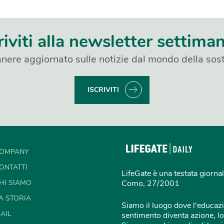
riviti alla newsletter settima
nere aggiornato sulle notizie dal mondo della sost
ISCRIVITI
OMPANY
ONTATTI
LifeGate è una testata giornal
HI SIAMO
Como, 27/2001
A STORIA
Siamo il luogo dove l'educazi
AIL
sentimento diventa azione, lo