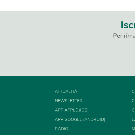
Isc
Per rima
ATTUALITÀ
C
NEWSLETTER
C
APP APPLE (IOS)
C
APP GOOGLE (ANDROID)
L
RADIO
M