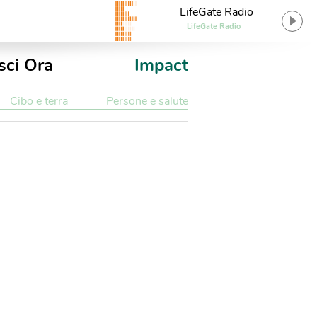
LifeGate Radio
LifeGate Radio
sci Ora
Impact
Cibo e terra
Persone e salute