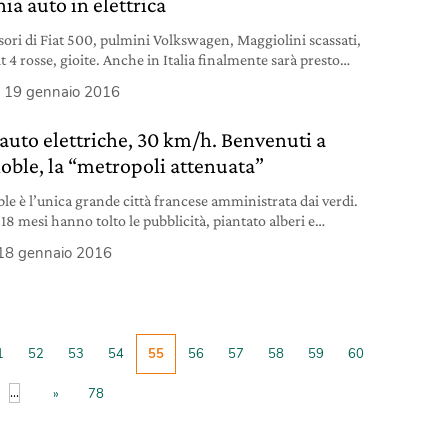
ia auto in elettrica
sori di Fiat 500, pulmini Volkswagen, Maggiolini scassati,
 4 rosse, gioite. Anche in Italia finalmente sarà presto
ile e conveniente convertire il proprio vecchio rottame,
19 gennaio 2016
zionante e tossicchiante, in una sana, splendida elettrica.
minciare a circolare per strada allegramente e
, auto elettriche, 30 km/h. Benvenuti a
eratamente.
oble, la “metropoli attenuata”
le è l’unica grande città francese amministrata dai verdi.
18 mesi hanno tolto le pubblicità, piantato alberi e
tato” gli automobilisti.
18 gennaio 2016
1
52
53
54
55
56
57
58
59
60
...
»
78