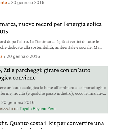
nte
20 gennaio 2016
marca, nuovo record per l’energia eolica
2015
rd dopo l’altro. La Danimarca è già ai vertici di tutte le
iche dedicate alla sostenibilità, ambientale e sociale. Ma
 accontenta e, anno dopo anno, aumenta l’ambizione per
ia
20 gennaio 2016
e di continuare a fungere da esempio, ma soprattutto da
, per gli altri paesi. Anche nel 2015 l’energia rinnovabile
, Ztl e parcheggi: girare con un’auto
ta grazie al vento
ogica conviene
ere un’auto ecologica fa bene all’ambiente e al portafoglio:
ferme, novità (e qualche passo indietro), ecco le iniziative
ioni e Comuni per il 2016.
20 gennaio 2016
rizzato da
Toyota Beyond Zero
fit. Quanto costa il kit per convertire una