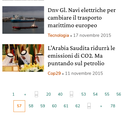
Dnv Gl. Navi elettriche per
cambiare il trasporto
marittimo europeo
Tecnologia
17 novembre 2015
L’Arabia Saudita ridurrà le
emissioni di CO2. Ma
puntando sul petrolio
Cop29
11 novembre 2015
...
...
1
«
20
40
53
54
55
56
...
57
58
59
60
61
62
»
78