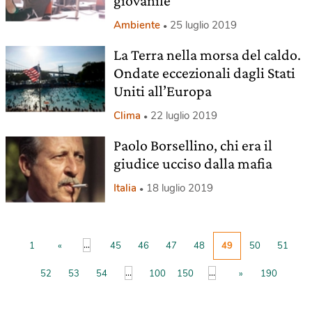
giovanile
Ambiente
25 luglio 2019
La Terra nella morsa del caldo.
Ondate eccezionali dagli Stati
Uniti all’Europa
Clima
22 luglio 2019
Paolo Borsellino, chi era il
giudice ucciso dalla mafia
Italia
18 luglio 2019
...
1
«
45
46
47
48
49
50
51
...
...
52
53
54
100
150
»
190