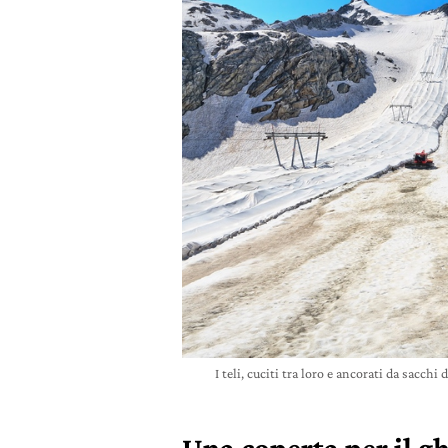
I teli, cuciti tra loro e ancorati da sacch
Una coperta per il gh