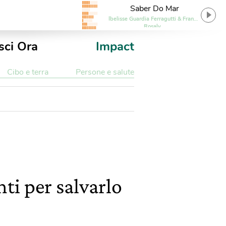
Saber Do Mar
Ibelisse Guardia Ferragutti & Frank
Rosaly
sci Ora
Impact
Cibo e terra
Persone e salute
nti per salvarlo