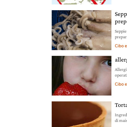
hanno r
Sudafr
Seppi
prep
Seppie 
prepar
Cibo e
alle
Allergi
operat
Cibo e
Tort
Ingred
di mai
zuccher