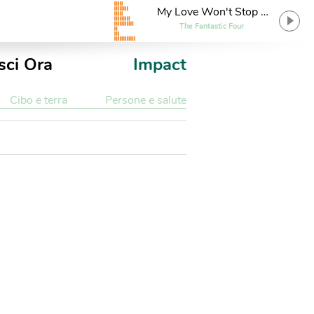
My Love Won't Stop At
Nothing
The Fantastic Four
sci Ora
Impact
Cibo e terra
Persone e salute