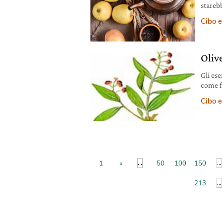
stareb
Cibo e
Oliv
Gli es
come f
aranci
Cibo e
vitami
flavon
trova L
...
...
1
«
50
100
150
...
213