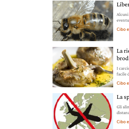
Libe
Alcuni
eventu
intern
Cibo e
nella v
statun
sangue
La ri
brod
I carc
facile
ricetta
Cibo e
La s
Gli al
distan
record
Cibo e
chilom