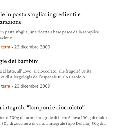
aggiunto i 28 euro al chilo; 12 euro al chilo per l’uva del
ica, che viaggia
e in pasta sfoglia: ingredienti e
arazione
in pasta sfoglia, una ricetta a base pesce dalla semplice
azione
 terra
23 dicembre 2009
rgie dei bambini
a al latte, all’uovo, al cioccolato, alle fragole? Unità
iva di Allergologia dell’ospedale Burlo Garofolo.
 terra
23 dicembre 2009
a integrale “lamponi e cioccolato”
ienti 200g di farina integrale di farro 6 uova 100 g di malto
s 50g di zucchero di canna integrale (tipo Dulcita) 50g di
o d?acero 1 presa di sale 1 cucchiaio di cannella 1 puntina