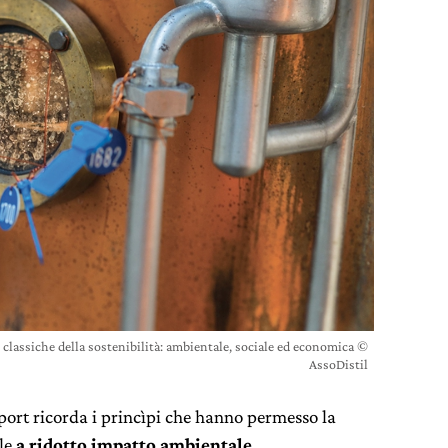
ni classiche della sostenibilità: ambientale, sociale ed economica ©
AssoDistil
report ricorda i princìpi che hanno permesso la
ale
a ridotto impatto ambientale
,