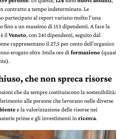
659 persone
. Di queste,
124
sono
nuovi assunti
,
un contratto a tempo indeterminato. Le
o partecipato al report variano molto l’una
to fino a un massimo di 153 dipendenti. A fare la
 è il
Veneto
, con 241 dipendenti, seguito dal
onne rappresentano il 27,5 per cento dell’organico
anno erogato oltre 3mila ore di
formazione
(quasi
nte).
hiuso, che non spreca risorse
ensioni che da sempre costituiscono la sostenibilità:
iferimento alle persone che lavorano nelle diverse
biente
e la valorizzazione delle risorse nei
 materie prime e gli investimenti in
ricerca
.