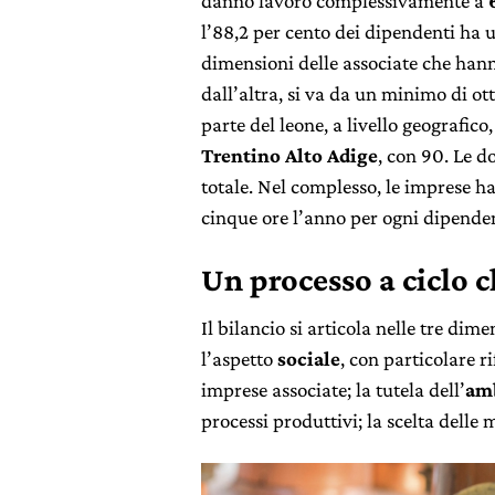
danno lavoro complessivamente a
l’88,2 per cento dei dipendenti ha 
dimensioni delle associate che hann
dall’altra, si va da un minimo di ot
parte del leone, a livello geografico,
Trentino Alto Adige
, con 90. Le d
totale. Nel complesso, le imprese h
cinque ore l’anno per ogni dipende
Un processo a ciclo c
Il bilancio si articola nelle tre dim
l’aspetto
sociale
, con particolare r
imprese associate; la tutela dell’
am
processi produttivi; la scelta delle