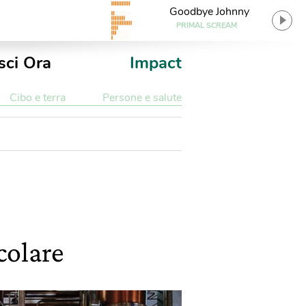
Goodbye Johnny
PRIMAL SCREAM
sci Ora
Impact
Cibo e terra
Persone e salute
colare