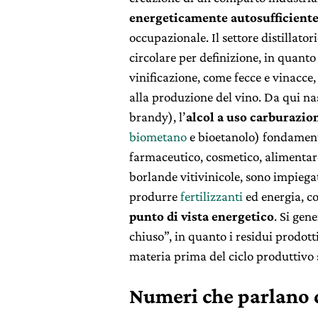
energeticamente autosufficient
occupazionale. Il settore distillato
circolare per definizione, in quanto 
vinificazione, come fecce e vinacce, 
alla produzione del vino. Da qui n
brandy), l’
alcol a uso carburazio
biometano
e bioetanolo) fondamental
farmaceutico, cosmetico, alimentare
borlande vitivinicole, sono impiega
produrre
fertilizzanti
ed energia, co
punto di vista energetico
. Si gen
chiuso”, in quanto i residui prodot
materia prima del ciclo produttivo 
Numeri che parlano 