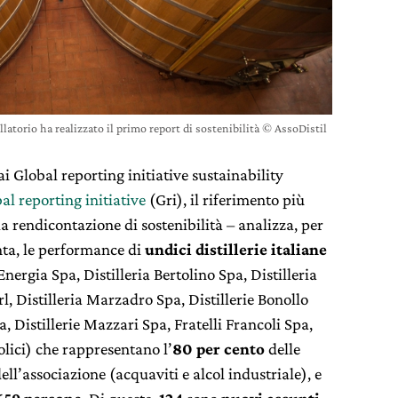
illatorio ha realizzato il primo report di sostenibilità © AssoDistil
ai Global reporting initiative sustainability
al reporting initiative
(Gri), il riferimento più
la rendicontazione di sostenibilità – analizza, per
nta, le performance di
undici distillerie italiane
nergia Spa, Distilleria Bertolino Spa, Distilleria
Srl, Distilleria Marzadro Spa, Distillerie Bonollo
, Distillerie Mazzari Spa, Fratelli Francoli Spa,
olici) che rappresentano l’
80 per cento
delle
ell’associazione (acquaviti e alcol industriale), e