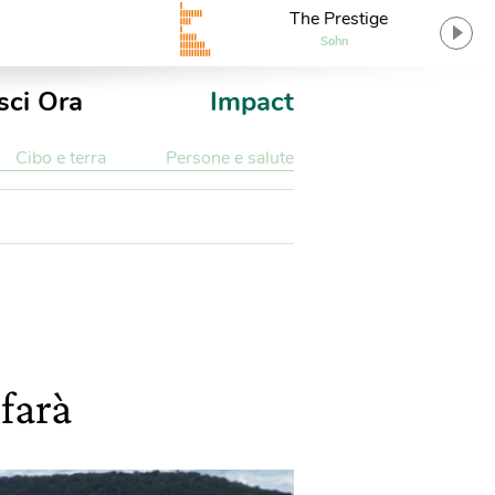
The Prestige
Sohn
sci Ora
Impact
Cibo e terra
Persone e salute
 farà