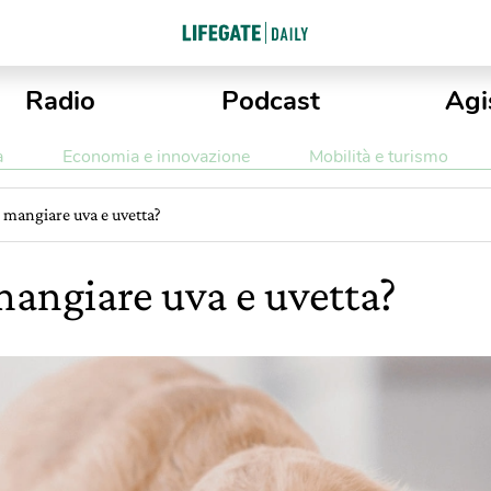
Radio
Podcast
Agi
a
Economia e innovazione
Mobilità e turismo
 mangiare uva e uvetta?
mangiare uva e uvetta?