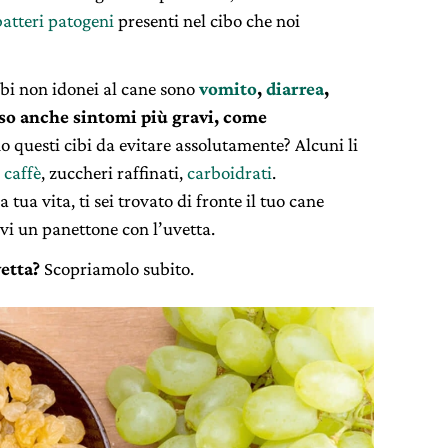
batteri patogeni
presenti nel cibo che noi
ibi non idonei al cane sono
vomito
,
diarrea
,
sso anche sintomi più gravi, come
o questi cibi da evitare assolutamente? Alcuni li
,
caffè
, zuccheri raffinati,
carboidrati
.
tua vita, ti sei trovato di fronte il tuo cane
vi un panettone con l’uvetta.
etta?
Scopriamolo subito.