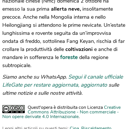
nazionale cinese (Nmc) domenica 2 ottobre ha
emesso la sua prima
allerta neve,
insolitamente
precoce. Anche nella Mongolia interna e nello
Heilongjiang si attendono le prime nevicate. Un’estate
lunghissima e rovente seguita da un’improvvisa
ondata di freddo, sottolinea Fang Keyan, rischia di far
crollare la produttività delle
coltivazioni
e anche di
foreste
mandare in sofferenza le
della regione
subtropicale.
Segui il canale ufficiale
Siamo anche su WhatsApp.
LifeGate per restare aggiornata, aggiornato
sulle
ultime notizie e sulle nostre attività.
Quest'opera è distribuita con Licenza
Creative
Commons Attribuzione - Non commerciale -
Non opere derivate 4.0 Internazionale
.
Leggi altri articoli su questi temi:
Cina
,
Riscaldamento