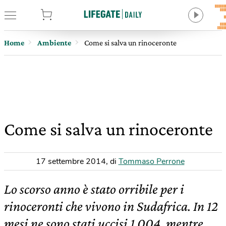
tore
Home
Ambiente
Come si salva un rinoceronte
Come si salva un rinoceronte
17 settembre 2014
,
di
Tommaso Perrone
Lo scorso anno è stato orribile per i
rinoceronti che vivono in Sudafrica. In 12
mesi ne sono stati uccisi 1.004, mentre