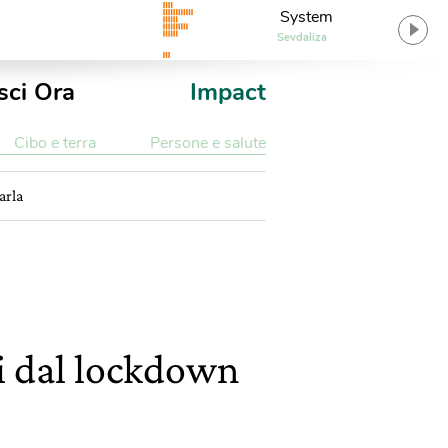
System
Sevdaliza
sci Ora
Impact
Cibo e terra
Persone e salute
arla
ti dal lockdown