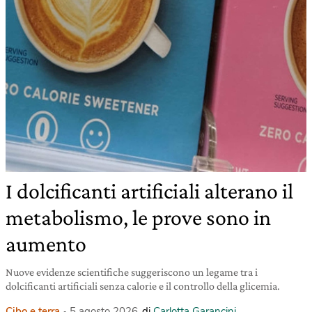
I dolcificanti artificiali alterano il
metabolismo, le prove sono in
aumento
Nuove evidenze scientifiche suggeriscono un legame tra i
dolcificanti artificiali senza calorie e il controllo della glicemia.
Cibo e terra
5 agosto 2026
di
Carlotta Garancini