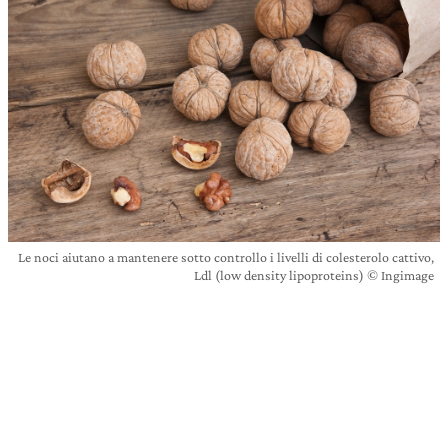
Le noci aiutano a mantenere sotto controllo i livelli di colesterolo cattivo,
Ldl (low density lipoproteins) © Ingimage