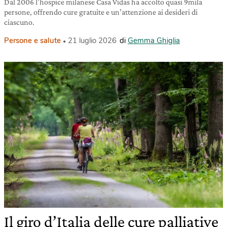
Dal 2006 l’hospice milanese Casa Vidas ha accolto quasi 9mila
persone, offrendo cure gratuite e un’attenzione ai desideri di
ciascuno.
Persone e salute
21 luglio 2026
di
Gemma Ghiglia
Il giro d’Italia delle cure palliative