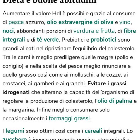
Aumentare il valore Hdl è possibile grazie al consumo
pesce
olio extravergine di oliva
vino
di
azzurro,
e
,
noci
verdura e frutta
fibre
, abbondanti porzioni di
, di
integrali
tè verde
probiotici
e di
. Prebiotici e
sono
grandi alleati nel ripristinare l’equilibrio del colesterolo.
Tra le carni è meglio prediligere quelle magre (pollo e
coniglio) e nella scelta del pesce meglio rinunciare a
quello grasso così come ai molluschi, alle cozze, ai
crostacei, ai gamberi e ai granchi.
Evitare i grassi
idrogenati
che alterano la capacità dell’organismo di
olio di palma
regolare la produzione di colesterolo, l’
e
la margarina. Infine meglio consumare solo
formaggi grassi
occasionalmente i
.
legumi
cereali
I
sono ottimi così come i
integrali. Lo
zucchero
è invece un grande nemico, stop quindi a