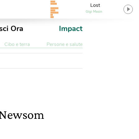
Lost
Gigi Masin
sci Ora
Impact
Cibo e terra
Persone e salute
in Newsom