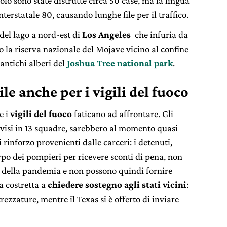
lo sono state distrutte circa 50 case, ma la lingua
terstatale 80, causando lunghe file per il traffico.
 del lago a nord-est di
Los Angeles
che infuria da
 la riserva nazionale del Mojave vicino al confine
antichi alberi del
Joshua Tree national park
.
le anche per i vigili del fuoco
e i
vigili del fuoco
faticano ad affrontare. Gli
divisi in 13 squadre, sarebbero al momento quasi
rinforzo provenienti dalle carceri: i detenuti,
orpo dei pompieri per ricevere sconti di pena, non
a della pandemia e non possono quindi fornire
a costretta a
chiedere sostegno agli stati vicini
:
zzature, mentre il Texas si è offerto di inviare