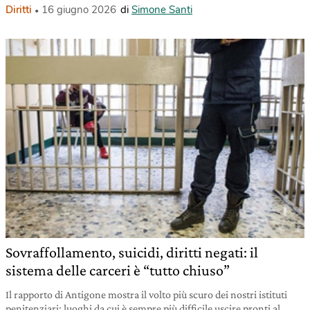
Diritti
16 giugno 2026
di
Simone Santi
Sovraffollamento, suicidi, diritti negati: il
sistema delle carceri è “tutto chiuso”
Il rapporto di Antigone mostra il volto più scuro dei nostri istituti
penitenziari: luoghi da cui è sempre più difficile uscire pronti al