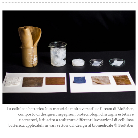
La cellulosa batterica è un materiale molto versatile e il team di BioFaber,
composto di designer, ingegneri, biotecnologi, chirurghi estetici e
ricercatori, è riuscito a realizzare differenti lavorazioni di cellulosa
batterica, applicabili in vari settori dal design al biomedicale © BioFaber