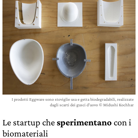
I prodotti Eggware sono stoviglie usa e getta biodegradabili, realizzate
dagli scarti dei gusci d’uovo © Midushi Kochhar
Le startup che
sperimentano
con i
biomateriali