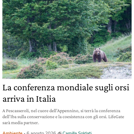
La conferenza mondiale sugli orsi
arriva in Italia
A Pescasseroli, nel cuore dell’Appennino, si terrà la conferenza
dell’Iba sulla conservazione e la coesistenza con gli orsi. LifeGate
sarà media partner.
Ambiente
6 agosto 2026
di
Camilla Soldati