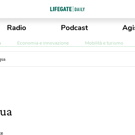
Radio
Podcast
Agi
a
Economia e innovazione
Mobilità e turismo
qua
qua
te