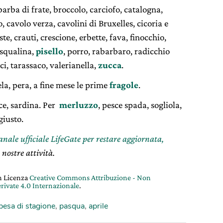
 barba di frate, broccolo, carciofo, catalogna,
, cavolo verza, cavolini di Bruxelles, cicoria e
ste, crauti, crescione, erbette, fava, finocchio,
asqualina,
pisello
, porro, rabarbaro, radicchio
ci, tarassaco, valerianella,
zucca
.
ela, pera, a fine mese le prime
fragole
.
ice, sardina. Per
merluzzo
, pesce spada, sogliola,
giusto.
canale ufficiale LifeGate per restare aggiornata,
 nostre attività.
on Licenza
Creative Commons Attribuzione - Non
rivate 4.0 Internazionale
.
pesa di stagione
,
pasqua
,
aprile