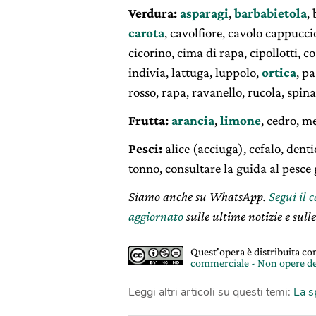
Verdura:
asparagi
,
barbabietola
,
carota
, cavolfiore, cavolo cappuccio
cicorino, cima di rapa, cipollotti, co
indivia, lattuga, luppolo,
ortica
, p
rosso, rapa, ravanello, rucola, spina
Frutta:
arancia
,
limone
, cedro, m
Pesci:
alice (acciuga), cefalo, dent
tonno, consultare la guida al pesce 
Siamo anche su WhatsApp.
Segui il 
aggiornato
sulle ultime notizie e sulle
Quest'opera è distribuita c
commerciale - Non opere de
Leggi altri articoli su questi temi:
La s