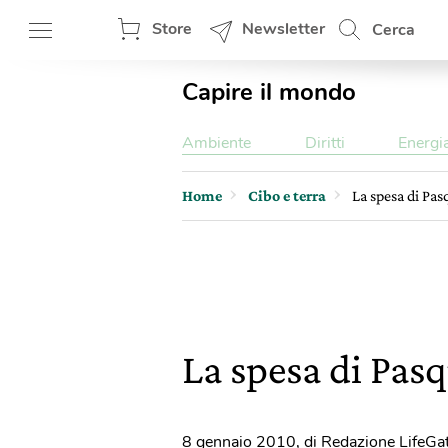
Store
Newsletter
Cerca
Capire il mondo
Ambiente
Diritti
Energi
Home
Cibo e terra
La spesa di Pas
La spesa di Pas
8 gennaio 2010
,
di Redazione LifeGa