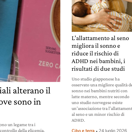
L’allattamento al seno
migliora il sonno e
riduce il rischio di
ADHD nei bambini, i
risultati di due studi
Uno studio giapponese ha
osservato una migliore qualità d
iali alterano il
sonno nei bambini nutriti con
latte materno, mentre secondo
ove sono in
uno studio norvegese esiste
un’associazione tra l’allattamen
al seno e un minor rischio di
ADHD.
ono un legame tra i
l controllo della glicemia.
Cibo e terra
24 luglio 2026