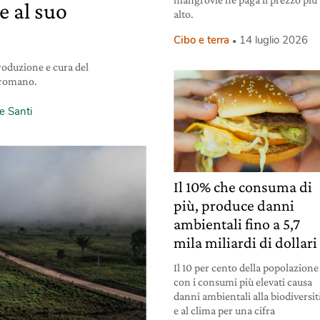
e al suo
alto.
Cibo e terra
14 luglio 2026
produzione e cura del
e romano.
e Santi
Il 10% che consuma di
più, produce danni
ambientali fino a 5,7
mila miliardi di dollari
Il 10 per cento della popolazione
con i consumi più elevati causa
danni ambientali alla biodiversit
e al clima per una cifra