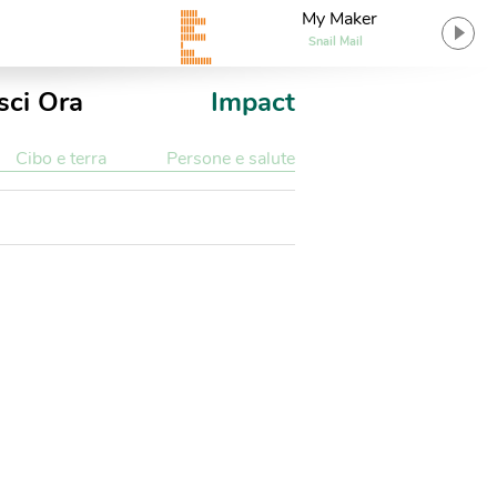
My Maker
Snail Mail
sci Ora
Impact
Cibo e terra
Persone e salute