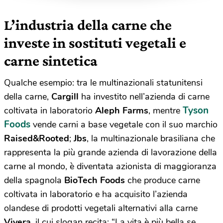
petrolifera
L’industria della carne che
investe in sostituti vegetali e
carne sintetica
Qualche esempio: tra le multinazionali statunitensi
della carne,
Cargill
ha investito nell’azienda di carne
Tyson
coltivata in laboratorio
Aleph Farms
, mentre
Foods
vende carni a base vegetale con il suo marchio
Raised&Rooted
;
Jbs
, la multinazionale brasiliana che
rappresenta la più grande azienda di lavorazione della
carne al mondo, è diventata azionista di maggioranza
della spagnola
BioTech Foods
che produce carne
coltivata in laboratorio e ha acquisito l’azienda
olandese di prodotti vegetali alternativi alla carne
Vivera
, il cui slogan recita: “La vita è più bella se