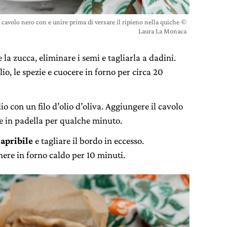
l cavolo nero con e unire prima di versare il ripieno nella quiche ©
Laura La Monaca
e la zucca, eliminare i semi e tagliarla a dadini.
lio, le spezie e cuocere in forno per circa 20
 con un filo d’olio d’oliva. Aggiungere il cavolo
are in padella per qualche minuto.
 apribile
e tagliare il bordo in eccesso.
nere in forno caldo per 10 minuti.