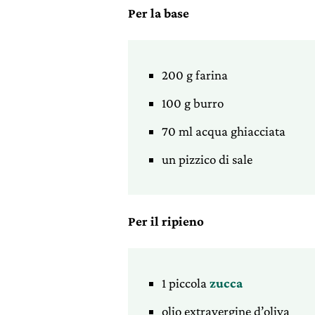
Per la base
200 g farina
100 g burro
70 ml acqua ghiacciata
un pizzico di sale
Per il ripieno
1 piccola
zucca
olio extravergine d’oliva