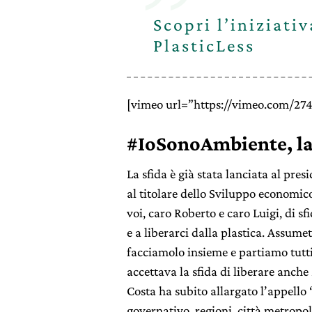
Scopri l’iniziati
PlasticLess
[vimeo url=”https://vimeo.com/27
#IoSonoAmbiente, la 
La sfida è già stata lanciata al pre
al titolare dello Sviluppo economic
voi, caro Roberto e caro Luigi, di sf
e a liberarci dalla plastica. Assum
facciamolo insieme e partiamo tutti 
accettava la sfida di liberare anche
Costa ha subito allargato l’appello “a
governativo, regioni, città metropol