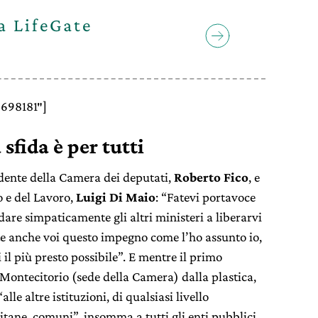
va LifeGate
4698181″]
sfida è per tutti
sidente della Camera dei deputati,
Roberto Fico
, e
o e del Lavoro,
Luigi Di Maio
: “Fatevi portavoce
idare simpaticamente gli altri ministeri a liberarvi
ete anche voi questo impegno come l’ho assunto io,
il più presto possibile”. E mentre il primo
 Montecitorio (sede della Camera) dalla plastica,
lle altre istituzioni, di qualsiasi livello
itane, comuni”, insomma a tutti gli enti pubblici.