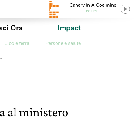
Canary In A Coalmine
POLICE
sci Ora
Impact
Cibo e terra
Persone e salute
e”
ca al ministero