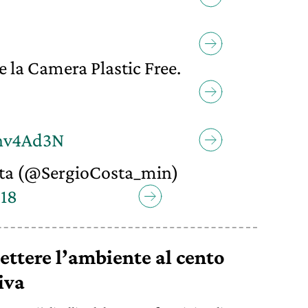
 e la Camera Plastic Free.
inv4Ad3N
ta (@SergioCosta_min)
018
ettere l’ambiente al cento
iva