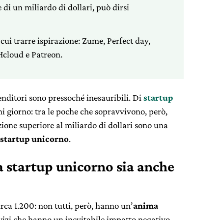
i un miliardo di dollari, può dirsi
ui trarre ispirazione: Zume, Perfect day,
cloud e Patreon.
enditori sono pressoché inesauribili. Di
startup
 giorno: tra le poche che sopravvivono, però,
one superiore al miliardo di dollari sono una
startup unicorno
.
 startup unicorno sia anche
rca 1.200: non tutti, però, hanno un’
anima
ervizi che hanno un inevitabile impatto negativo,