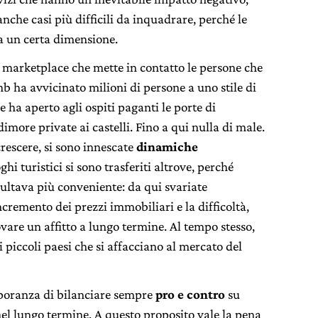
 anche casi più difficili da inquadrare, perché le
a un certa dimensione.
 marketplace che mette in contatto le persone che
bnb ha avvicinato milioni di persone a uno stile di
 ha aperto agli ospiti paganti le porte di
dimore private ai castelli. Fino a qui nulla di male.
rescere, si sono innescate
dinamiche
oghi turistici si sono trasferiti altrove, perché
isultava più conveniente: da qui svariate
ncremento dei prezzi immobiliari e la difficoltà,
vare un affitto a lungo termine. Al tempo stesso,
 piccoli paesi che si affacciano al mercato del
poranza di bilanciare sempre
pro e contro
su
nel lungo termine. A questo proposito vale la pena