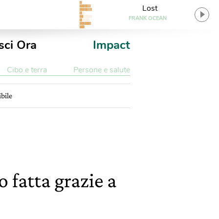
Lost
FRANK OCEAN
sci Ora
Impact
Cibo e terra
Persone e salute
ibile
 fatta grazie a