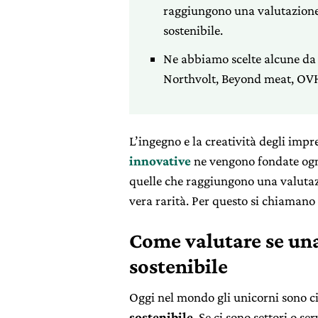
raggiungono una valutazione d
sostenibile.
Ne abbiamo scelte alcune da c
Northvolt, Beyond meat, OVH
L’ingegno e la creatività degli impr
innovative
ne vengono fondate ogni
quelle che raggiungono una valutazi
vera rarità. Per questo si chiamano
Come valutare se una
sostenibile
Oggi nel mondo gli unicorni sono ci
sostenibile
. Se ci sono settori o s