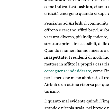
come l’
ultra-fast fashion
, ci sono
criticità emergono quando si super
Pensiamo ad
Airbnb
, il community
offrono e cercano affitti brevi. Air
vacanza diverso, più indipendente, e
strutture prima inaccessibili, dalle 
Quando i numeri hanno iniziato a c
inaspettate
. I residenti di molti lu
mettere in affitto la propria casa r
conseguenze indesiderate
, come l’i
per le persone meno abbienti, di tro
Airbnb è un ottima
risorsa
per quei
turismo.
È quanto mai evidente quindi, l’im
grande e piccola scala, nel breve e 