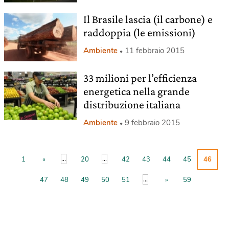
Il Brasile lascia (il carbone) e
raddoppia (le emissioni)
Ambiente
11 febbraio 2015
33 milioni per l’efficienza
energetica nella grande
distribuzione italiana
Ambiente
9 febbraio 2015
...
...
1
«
20
42
43
44
45
46
...
47
48
49
50
51
»
59