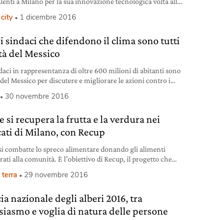
lenti a Milano per la sua innovazione tecnologica volta alla
uardia dell’ambiente.
city
1 dicembre 2016
i sindaci che difendono il clima sono tutti
ttà del Messico
daci in rappresentanza di oltre 600 milioni di abitanti sono
 del Messico per discutere e migliorare le azioni contro i
menti climatici. È la sesta conferenza di C40.
30 novembre 2016
 si recupera la frutta e la verdura nei
ati di Milano, con Recup
i combatte lo spreco alimentare donando gli alimenti
ati alla comunità. È l’obiettivo di Recup, il progetto che
lore sociale nei mercati rionali di Milano.
 terra
29 novembre 2016
a nazionale degli alberi 2016, tra
siasmo e voglia di natura delle persone