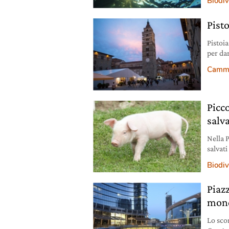
Biodiv
Pisto
Pistoia
per dar
toscan
Cammin
Picco
salva
Nella P
salvati
di cani
Biodiv
Piazz
mond
Lo sco