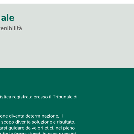
nale
enibilità
istica registrata presso il Tribunale di
one diventa determinazione, il
 scopo diventa soluzione e risultato.
rsi guidare da valori etici, nel pieno
tutte le forme viventi in esso presenti.