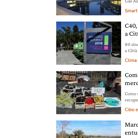
Gae Au
salvag
Smart 
C40, 
a Ci
80 sin
a Città
cambia
Clima
Come
merc
Come s
recuper
crea va
Cibo e
Marci
entu