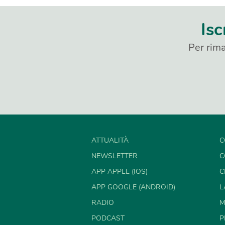
Isc
Per rima
ATTUALITÀ
C
NEWSLETTER
C
APP APPLE (IOS)
C
APP GOOGLE (ANDROID)
L
RADIO
M
PODCAST
P