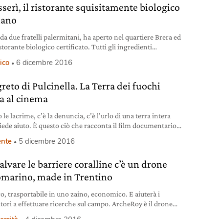
serì, il ristorante squisitamente biologico
lano
da due fratelli palermitani, ha aperto nel quartiere Brera ed
storante biologico certificato. Tutti gli ingredienti
gono da un’agricoltura naturale e nel menù ce n’è per tutti
ico
6 dicembre 2016
: carne, pesce, pizza, veg.
greto di Pulcinella. La Terra dei fuochi
va al cinema
 le lacrime, c’è la denuncia, c’è l’urlo di una terra intera
iede aiuto. È questo ciò che racconta il film documentario
reto di Pulcinella – Viaggio nella Terra dei fuochi”, in uscita
nte
5 dicembre 2016
sale cinematografiche in queste settimane. Un
ntario che parte da quella che un tempo era chiamata
alvare le barriere coralline c’è un drone
ia Felix
omarino, made in Trentino
o, trasportabile in uno zaino, economico. E aiuterà i
atori a effettuare ricerche sul campo. ArcheRoy è il drone
arino made in Rovereto.