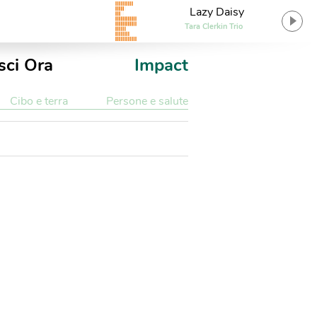
Lazy Daisy
Tara Clerkin Trio
sci Ora
Impact
Cibo e terra
Persone e salute