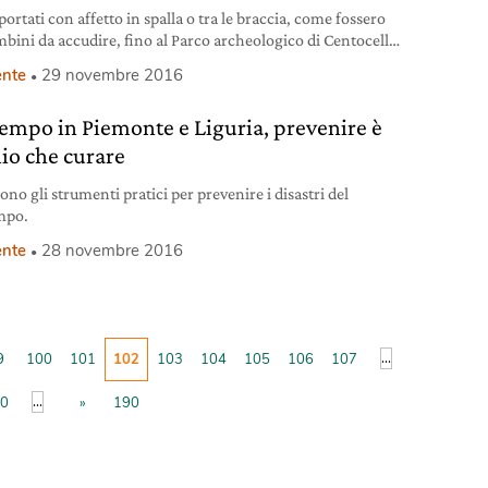
portati con affetto in spalla o tra le braccia, come fossero
mbini da accudire, fino al Parco archeologico di Centocelle
. Questo il luogo della Marcia nazionale degli alberi 2016, a
nte
29 novembre 2016
no partecipato comitati, gruppi di cittadini anche di altri
ri e altre regioni, associazioni come Italia nostra,
empo in Piemonte e Liguria, prevenire è
iente, Lipu, Wwf.
io che curare
ono gli strumenti pratici per prevenire i disastri del
mpo.
nte
28 novembre 2016
...
9
100
101
102
103
104
105
106
107
...
0
»
190