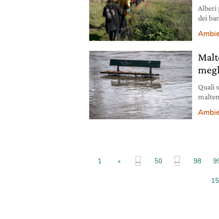
Alberi 
dei ba
a Roma
Ambie
cui han
quartie
Malt
Legamb
megl
Quali s
malte
Ambie
...
...
1
«
50
98
9
15