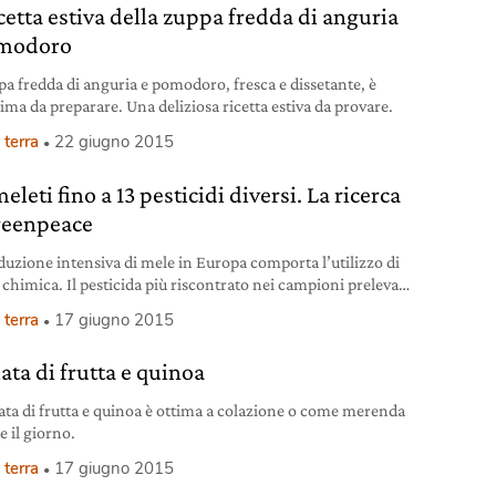
icetta estiva della zuppa fredda di anguria
omodoro
pa fredda di anguria e pomodoro, fresca e dissetante, è
sima da preparare. Una deliziosa ricetta estiva da provare.
 terra
22 giugno 2015
eleti fino a 13 pesticidi diversi. La ricerca
reenpeace
duzione intensiva di mele in Europa comporta l’utilizzo di
 chimica. Il pesticida più riscontrato nei campioni prelevati
ungicida. E ci sono anche sette sostanze non approvate
 terra
17 giugno 2015
.
ata di frutta e quinoa
lata di frutta e quinoa è ottima a colazione o come merenda
e il giorno.
 terra
17 giugno 2015