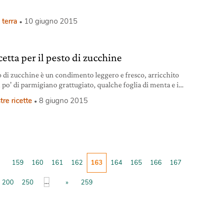
 terra
10 giugno 2015
cetta per il pesto di zucchine
to di zucchine è un condimento leggero e fresco, arricchito
 po’ di parmigiano grattugiato, qualche foglia di menta e i
 girasole o di zucca.
tre ricette
8 giugno 2015
159
160
161
162
163
164
165
166
167
...
200
250
»
259