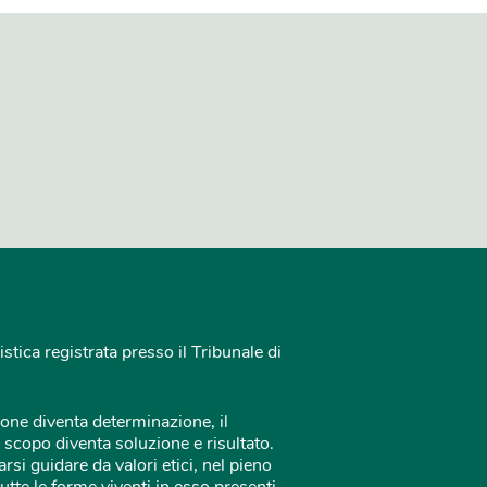
istica registrata presso il Tribunale di
one diventa determinazione, il
 scopo diventa soluzione e risultato.
rsi guidare da valori etici, nel pieno
tutte le forme viventi in esso presenti.