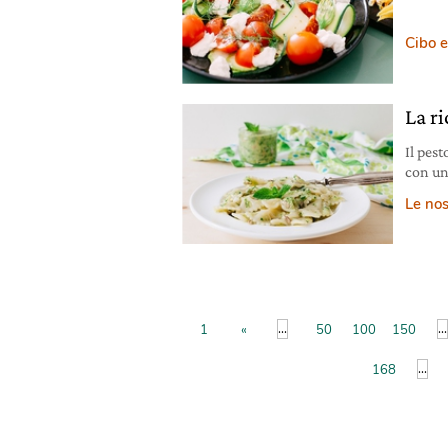
Cibo e
La ri
Il pes
con un
semi di
Le nos
...
...
1
«
50
100
150
...
168