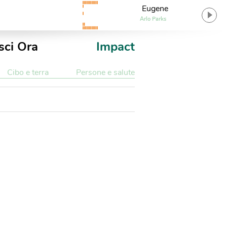
Eugene
Arlo Parks
sci Ora
Impact
Cibo e terra
Persone e salute