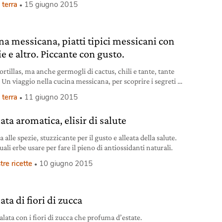
 terra
15 giugno 2015
na messicana, piatti tipici messicani con
e e altro. Piccante con gusto.
ortillas, ma anche germogli di cactus, chili e tante, tante
 Un viaggio nella cucina messicana, per scoprire i segreti di
e che si tramandano ancora di madre in figlia.
 terra
11 giugno 2015
ata aromatica, elisir di salute
a alle spezie, stuzzicante per il gusto e alleata della salute.
ali erbe usare per fare il pieno di antiossidanti naturali.
tre ricette
10 giugno 2015
ata di fiori di zucca
lata con i fiori di zucca che profuma d’estate.