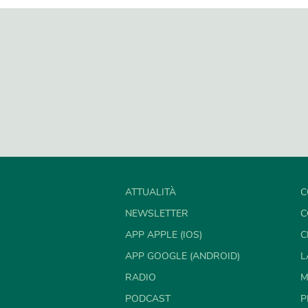
ATTUALITÀ
C
NEWSLETTER
C
APP APPLE (IOS)
C
APP GOOGLE (ANDROID)
L
RADIO
M
PODCAST
P