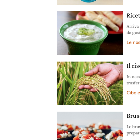
Ricet
Arriva
da gus
ricett
Le nos
Il ri
In occa
trasfe
Cibo e
Brus
Le bru
prepara