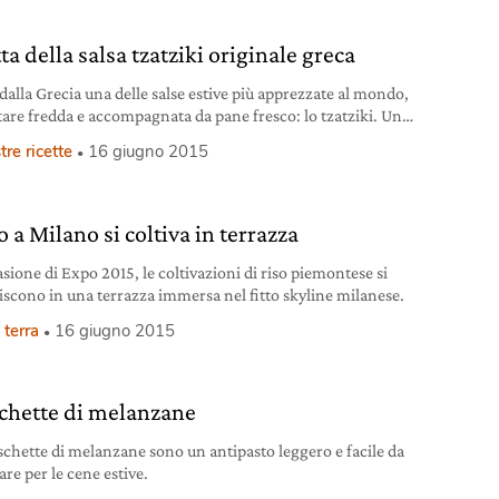
ta della salsa tzatziki originale greca
 dalla Grecia una delle salse estive più apprezzate al mondo,
tare fredda e accompagnata da pane fresco: lo tzatziki. Una
a da non perdere.
tre ricette
16 giugno 2015
so a Milano si coltiva in terrazza
sione di Expo 2015, le coltivazioni di riso piemontese si
riscono in una terrazza immersa nel fitto skyline milanese.
 terra
16 giugno 2015
chette di melanzane
schette di melanzane sono un antipasto leggero e facile da
re per le cene estive.