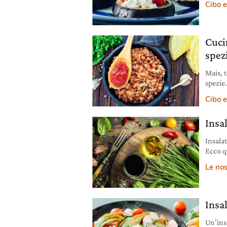
Cibo e
Cuci
spezi
Mais, t
spezie.
ricett
Cibo e
Insal
Insalat
Ecco qu
Le nos
Insal
Un’insa