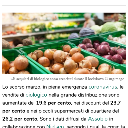
Gli acquisti di biologico sono cresciuti durate il lockdown © IngImage
coronavirus
Lo scorso marzo, in piena emergenza
, le
biologico
vendite di
nella grande distribuzione sono
aumentate del
19,6 per cento
, nei discount del
23,7
per cento
e nei piccoli supermercati di quartiere del
Assobio
26,2 per cento
. Sono i dati diffusi da
in
Nielsen
collaborazione con
, secondo i quali la crescita