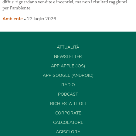
diffusi riguardano vendite e incentivi, ma non i risultati raggiunti
per l’ambiente.
Ambiente
22 luglio 2026
ATTUALITÀ
NEWSLETTER
APP APPLE (IOS)
APP GOOGLE (ANDROID)
RADIO
PODCAST
RICHIESTA TITOLI
CORPORATE
CALCOLATORE
AGISCI ORA