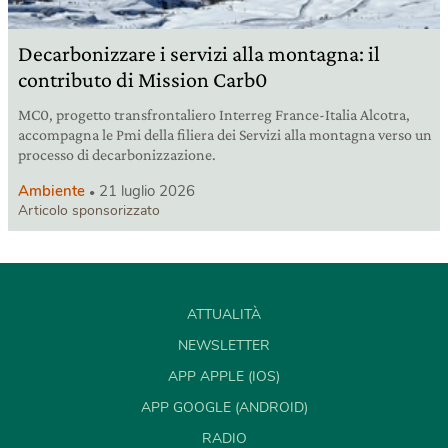
Decarbonizzare i servizi alla montagna: il
contributo di Mission Carb0
MC0, progetto transfrontaliero Interreg France-Italia Alcotra,
accompagna le Pmi della filiera dei Servizi alla montagna verso un
processo di decarbonizzazione.
Ambiente
21 luglio 2026
Articolo sponsorizzato
ATTUALITÀ
NEWSLETTER
APP APPLE (IOS)
APP GOOGLE (ANDROID)
RADIO